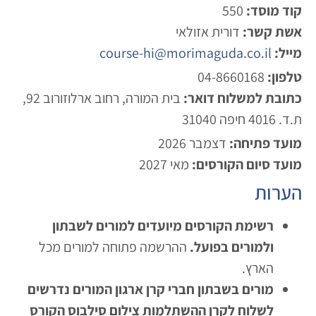
וד מוסד:
550
שת קשר:
דורית אזולאי
ייל:
course-hi@morimaguda.co.il
לפון:
04-8660168
תובת למשלוח דואר:
בית המורה, רחוב ארלוזורוב 92,
 4016 חיפה 31040
ועד פתיחה:
דצמבר 2026
ועד סיום הקורסים:
מאי 2027
ערות
רשימת הקורסים מיועדים למורים לשבתון
ולמורים בפועל.
ההרשמה פתוחה למורים מכל
הארץ.
מורים בשבתון חברי קרן ארגון המורים נדרשים
לשלוח לקרן ההשתלמות צילום סילבוס הקורס