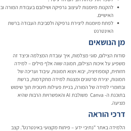
להקנות
מיומנות
לעיצוב
גרפיקה
ושילובם
בעבודת
המורה
ובחיים
האישיים.
לפתח
מיומנות
ליצירת
גרפיקה
ולסביבת
העבודה ברשת
האינטרנט
ן הנושאים
ודות הצילום, סוגי מצלמות, איך עובדת המצלמה וכיצד זה
שפיע על איכות הצילום, תמונה שווה אלף מילים – למידה
ותית, קומפוזיציה, יבוא ויצוא תמונות, עיבוד ועריכה של
מונות, יצירת סרטונים ומצגות למידה מתקדמות, ברשת
בחומרי למידה של המורה, בניית פעילות חינוכית תוך שימוש
בתוכנת ה- Canva משולבת AI והאפשרויות הרבות שהיא
ציעה.
רכי הוראה
למידה באתר "נתיבי ידע – פיתוח מקצועי באינטרנט". קצב